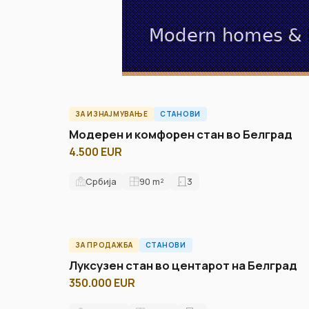
ЗА ИЗНАЈМУВАЊЕ
СТАНОВИ
A60672ID
Модерен и комфорен стан во Белград
4.500 EUR
Србија
90
m²
3
ЗА ПРОДАЖБА
СТАНОВИ
ID2224A
Луксузен стан во центарот на Белград
350.000 EUR