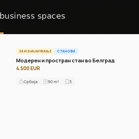
ЗА ИЗНАЈМУВАЊЕ
СТАНОВИ
A60654ID
Модерен и простран стан во Белград
4.500 EUR
Србија
90
m²
3