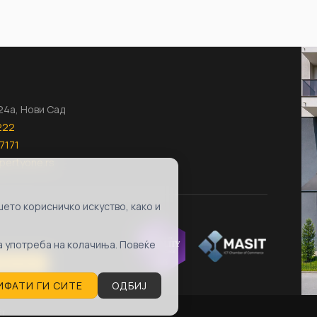
124а, Нови Сад
222
7171
pertyone.rs
ето корисничко искуство, како и
та употреба на колачиња. Повеќе
ubscribe
ИФАТИ ГИ СИТЕ
ОДБИЈ
ст