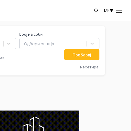
MK
▼
Број на соби
Одбери опција...
Пребарај
ње
Ресетирај