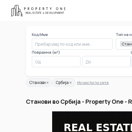
Код/Име
Тип на 
Стан
Површина (м²)
×
×
Станови
Србија
Исчисти ги сите
Станови во Србија - Property One - 