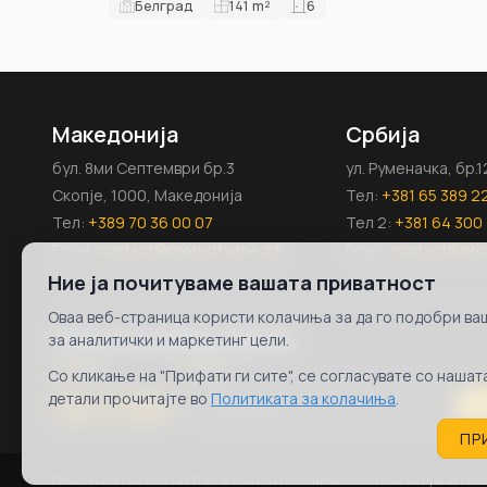
Белград
141
m²
6
Македонија
Србија
бул. 8ми Септември бр.3
ул. Руменачка, бр.
Скопје, 1000, Македонија
Тел:
+381 65 389 2
Тел:
+389 70 36 00 07
Тел 2:
+381 64 300 
Email:
contact@propertyone.mk
Email:
contact@pro
Ние ја почитуваме вашата приватност
Оваа веб-страница користи колачиња за да го подобри ваш
Follow us on
Newsletter
за аналитички и маркетинг цели.
Со кликање на "Прифати ги сите", се согласувате со наша
детали прочитајте во
Политиката за колачиња
.
S
ПР
Почетна
За Нас
Контакт
Политика за колачиња
Политика за приватно