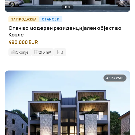
ЗА ПРОДАЖБА
СТАНОВИ
Стан во модерен резиденцијален објект во
Козле
490.000 EUR
Скопје
216
m²
3
A57425ID