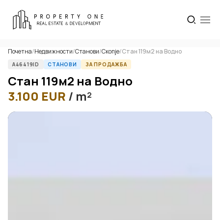
Почетна
/
Недвижности
/
Станови
/
Скопје
/
Стан 119м2 на Водно
A46419ID
СТАНОВИ
ЗА ПРОДАЖБА
Стан 119м2 на Водно
3.100
EUR
/ m²