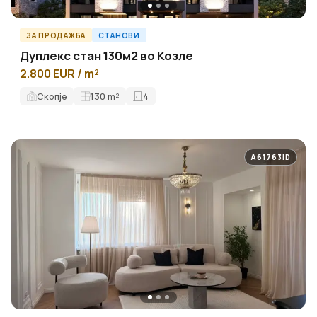
ЗА ПРОДАЖБА
СТАНОВИ
Дуплекс стан 130м2 во Козле
2.800 EUR / m²
Скопје
130
m²
4
A61763ID