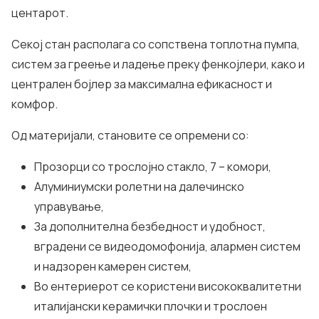
центарот.
Секој стан располага со сопствена топлотна пумпа,
систем за греење и ладење преку фенкојлери, како и
централен бојлер за максимална ефикасност и
комфор.
Од материјали, становите се опремени со:
Прозорци со трослојно стакло, 7 – комори,
Алуминиумски ролетни на далечинско
управување,
За дополнителна безбедност и удобност,
вградени се видеодомофонија, алармен систем
и надзорен камерен систем,
Во ентериерот се користени висококвалитетни
италијански керамички плочки и трослоен