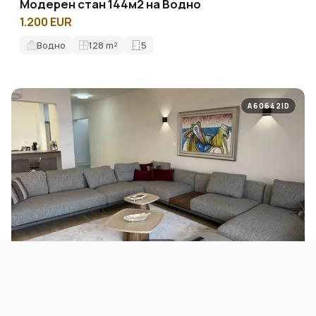
Модерен стан 144м2 на Водно
1.200 EUR
Водно
128
m²
5
A60642ID
ЗА ИЗНАЈМУВАЊЕ
СТАНОВИ
Комплетно опремен стан 140м2 на Водно
1.500 EUR