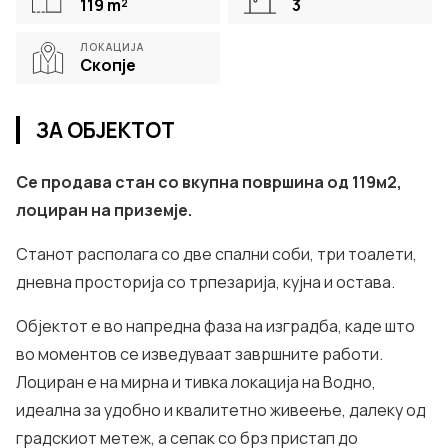
119
m²
3
ЛОКАЦИЈА
Скопје
ЗА ОБЈЕКТОТ
Се продава стан со вкупна површина од 119м2,
лоциран на приземје.
Станот располага со две спални соби, три тоалети,
дневна просторија со трпезарија, кујна и остава.
Објектот е во напредна фаза на изградба, каде што
во моментов се изведуваат завршните работи.
Лоциран е на мирна и тивка локација на Водно,
идеална за удобно и квалитетно живеење, далеку од
градскиот метеж, а сепак со брз пристап до