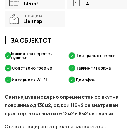
136
m²
4
ЛОКАЦИЈА
Центар
ЗА ОБЈЕКТОТ
Машина за перење /
✓
✓
Централно греење
сушење
✓
Сопствено греење
✓
Паркинг / Гаража
✓
Интернет / Wi-Fi
✓
Домофон
Се изнајмува модерно опремен стан со вкупна
површина од 136м2, од кои 116м2 се внатрешен
простор, а останатите 12м2 и 8м2 се тераси.
Станот е лоциран на прв кат и располага со: