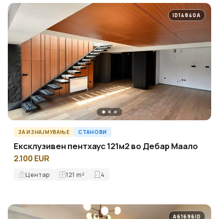
ID14840A
ЗА ИЗНАЈМУВАЊЕ
СТАНОВИ
Ексклузивен пентхаус 121м2 во Дебар Маало
2.100 EUR
Центар
121
m²
4
A61696ID