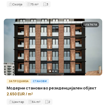
Скопје
75
m²
3
ID14767A
ЗА ПРОДАЖБА
СТАНОВИ
Модерни станови во резиденцијален објект
2.650 EUR / m²
Центар
64
m²
2