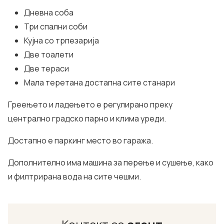
Дневна соба
Три спални соби
Кујна со трпезарија
Две тоалети
Две тераси
Мала теретана достапна сите станари
Греењето и ладењето е регулирано преку
централно градско парно и клима уреди.
Достапно е паркинг место во гаража.
Дополнително има машина за перење и сушење, како
и филтрирана вода на сите чешми.