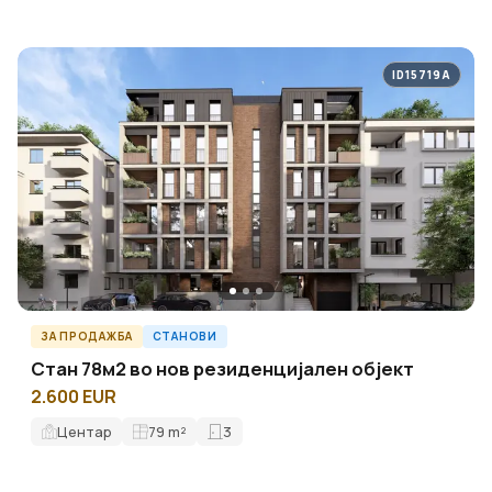
ID15719A
ЗА ПРОДАЖБА
СТАНОВИ
Стан 78м2 во нов резиденцијален објект
2.600 EUR
Центар
79
m²
3