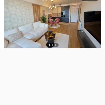
ЗА ИЗНАЈМУВАЊЕ
СТАНОВИ
Комплетно опремен стан во Grand River
1.000 EUR
Скопје
55
m²
2
A59908ID