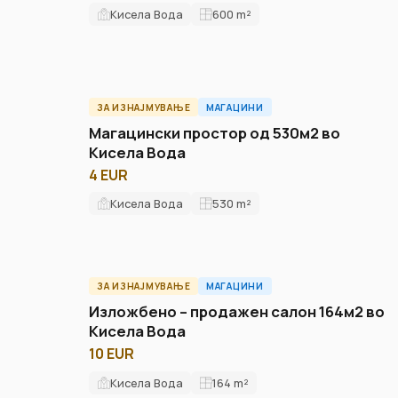
Кисела Вода
600
m²
ЗА ИЗНАЈМУВАЊЕ
МАГАЦИНИ
ID15279W
Магацински простор од 530м2 во
Кисела Вода
4 EUR
Кисела Вода
530
m²
ЗА ИЗНАЈМУВАЊЕ
МАГАЦИНИ
ID12280W
Изложбено – продажен салон 164м2 во
Кисела Вода
10 EUR
Кисела Вода
164
m²