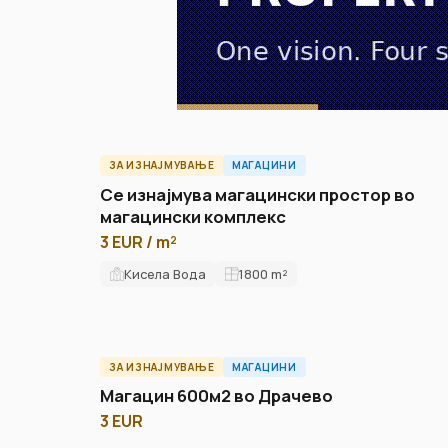
ЗА ИЗНАЈМУВАЊЕ
МАГАЦИНИ
W62741ID
Се изнајмува магацински простор во
магацински комплекс
3 EUR / m²
Кисела Вода
1800
m²
ЗА ИЗНАЈМУВАЊЕ
МАГАЦИНИ
ID14367W
Магацин 600м2 во Драчево
3 EUR