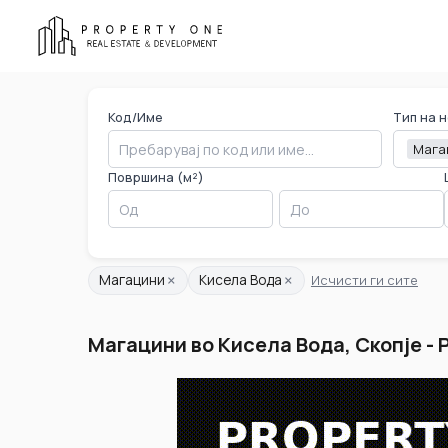
Код/Име
Тип на 
Мага
Површина (м²)
×
×
Магацини
Кисела Вода
Исчисти ги сите
Магацини во Кисела Вода, Скопје - P