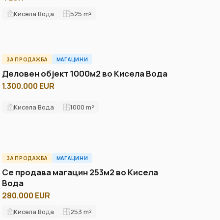
Кисела Вода
525
m²
ЗА ПРОДАЖБА
МАГАЦИНИ
ПРОДАДЕНО
ID12276W
Деловен објект 1000м2 во Кисела Вода
1.300.000 EUR
Кисела Вода
1000
m²
ЗА ПРОДАЖБА
МАГАЦИНИ
ID10745W
Се продава магацин 253м2 во Кисела
Вода
280.000 EUR
Кисела Вода
253
m²