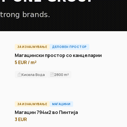
ЗА ИЗНАЈМУВАЊЕ
ДЕЛОВЕН ПРОСТОР
ID5639O
Магацински простор со канцеларии
5 EUR / m²
Кисела Вода
2800
m²
ЗА ИЗНАЈМУВАЊЕ
МАГАЦИНИ
ID14445W
Магацин 794м2 во Пинтија
3 EUR