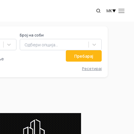
MK
▼
Број на соби
Одбери опција...
Пребарај
ње
Ресетирај