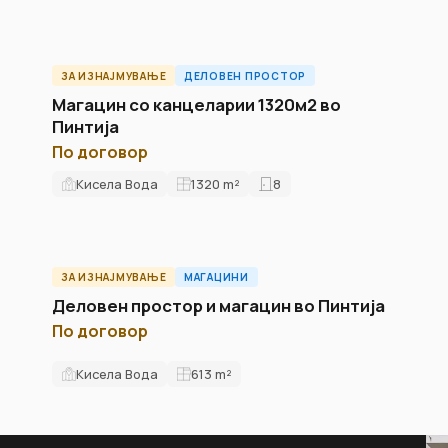
ЗА ИЗНАЈМУВАЊЕ
ДЕЛОВЕН ПРОСТОР
ID10024O
Магацин со канцеларии 1320м2 во
Пинтија
По договор
Кисела Вода
1320
m²
8
ЗА ИЗНАЈМУВАЊЕ
МАГАЦИНИ
ID5608W
Деловен простор и магацин во Пинтија
По договор
Кисела Вода
613
m²