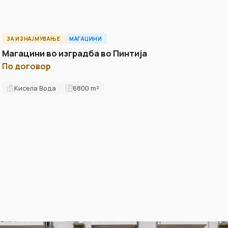
ЗА ИЗНАЈМУВАЊЕ
МАГАЦИНИ
ID7001W
Магацини во изградба во Пинтија
По договор
Кисела Вода
6800
m²