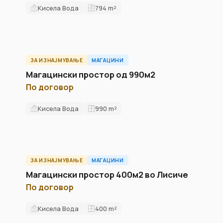
Кисела Вода
794
m²
ЗА ИЗНАЈМУВАЊЕ
МАГАЦИНИ
ID13351W
Магацински простор од 990м2
По договор
Кисела Вода
990
m²
ЗА ИЗНАЈМУВАЊЕ
МАГАЦИНИ
ИЗДАДЕНО
ID10695W
Магацински простор 400м2 во Лисиче
По договор
Кисела Вода
400
m²