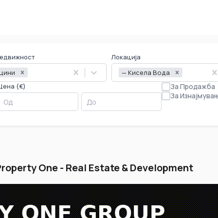
недвижност
Локација
цини
— Кисела Вода
Цена (€)
За Продажба
За Изнајмува
roperty One - Real Estate & Development