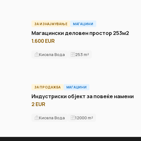
ЗА ИЗНАЈМУВАЊЕ
МАГАЦИНИ
ID10731W
Магацински деловен простор 253м2
1.600 EUR
Кисела Вода
253
m²
ЗА ПРОДАЖБА
МАГАЦИНИ
ID6133W
Индустриски објект за повеќе намени
2 EUR
Кисела Вода
12000
m²