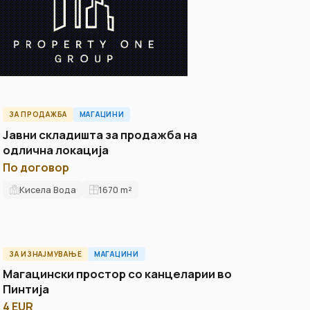
ЗА ПРОДАЖБА
МАГАЦИНИ
ID8343W
Јавни складишта за продажба на
одлична локација
По договор
Кисела Вода
1670
m²
ЗА ИЗНАЈМУВАЊЕ
МАГАЦИНИ
ID15445W
Магацински простор со канцеларии во
Пинтија
4 EUR