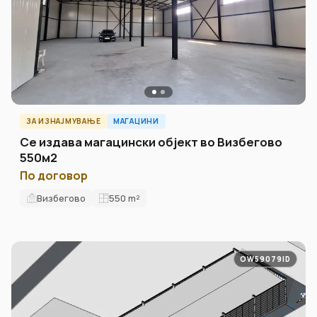
ЗА ИЗНАЈМУВАЊЕ
МАГАЦИНИ
Се издава магацински објект во Визбегово
550м2
По договор
Визбегово
550
m²
OW59079ID