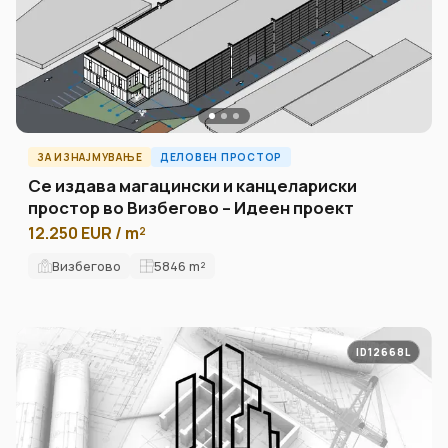
ЗА ИЗНАЈМУВАЊЕ
ДЕЛОВЕН ПРОСТОР
Се издава магацински и канцелариски
простор во Визбегово – Идеен проект
12.250 EUR / m²
Визбегово
5846
m²
ID12668L