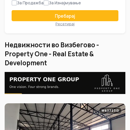
За Продажба
За Изнајмување
Пребарај
Ресетирај
Недвижности во Визбегово -
Property One - Real Estate &
Development
W63723ID