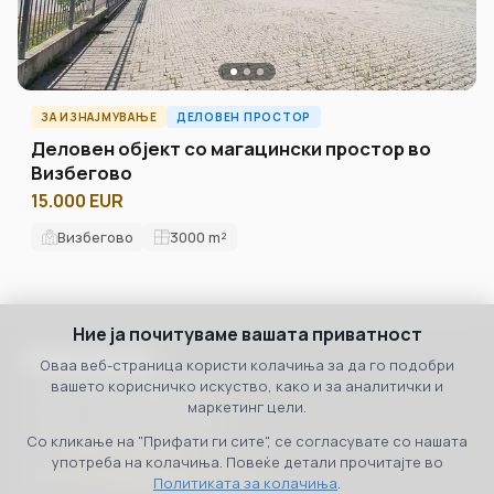
ЗА ИЗНАЈМУВАЊЕ
ДЕЛОВЕН ПРОСТОР
Деловен објект со магацински простор во
Визбегово
15.000 EUR
Визбегово
3000
m²
Ние ја почитуваме вашата приватност
Македонија
Оваа веб-страница користи колачиња за да го подобри
вашето корисничко искуство, како и за аналитички и
бул. 8ми Септември бр.3
маркетинг цели.
Скопје, 1000, Македонија
Со кликање на "Прифати ги сите", се согласувате со нашата
Тел:
+389 70 36 00 07
употреба на колачиња. Повеќе детали прочитајте во
Email:
contact@propertyone.mk
Политиката за колачиња
.