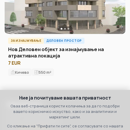
ЗА ИЗНАЈМУВАЊЕ
ДЕЛОВЕН ПРОСТОР
Нов Деловен објект за изнајмување на
атрактивна локација
7 EUR
Кичево
550
m²
Ние ја почитуваме вашата приватност
Македонија
Оваа веб-страница користи колачиња за да го подобри
вашето корисничко искуство, како и за аналитички и
бул. 8ми Септември бр.3
маркетинг цели.
Скопје, 1000, Македонија
Со кликање на "Прифати ги сите", се согласувате со нашата
Тел:
+389 70 36 00 07