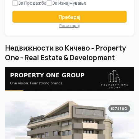
За Продажба
За Изнајмување
Пребарај
Ресетирај
Недвижности во Кичево - Property
One - Real Estate & Development
ID7450O