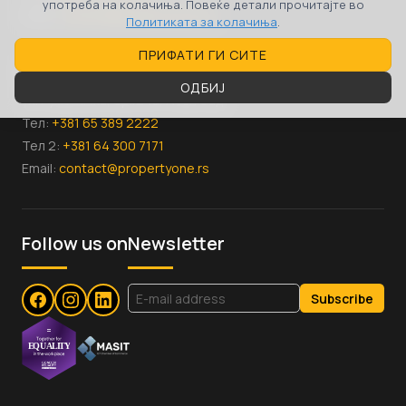
употреба на колачиња. Повеќе детали прочитајте во
Email:
contact@propertyone.mk
Политиката за колачиња
.
ПРИФАТИ ГИ СИТЕ
Србија
ОДБИЈ
ул. Руменачка, бр.124а, Нови Сад
Тел:
+381 65 389 2222
Тел 2:
+381 64 300 7171
Email:
contact@propertyone.rs
Follow us on
Newsletter
Subscribe