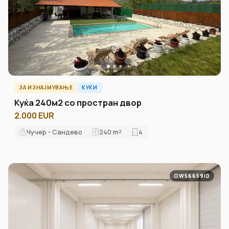
ЗА ИЗНАЈМУВАЊЕ
КУЌИ
Куќа 240м2 со простран двор
2.000 EUR
Чучер - Сандево
240
m²
4
OW56659ID