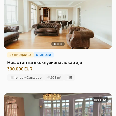
ЗА ПРОДАЖБА
СТАНОВИ
Нов стан на ексклузивна локација
300.000 EUR
Чучер - Сандево
209
m²
5
ID6811A