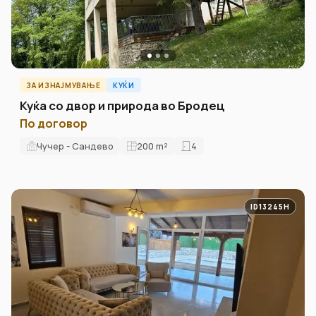
ЗА ИЗНАЈМУВАЊЕ
КУЌИ
Куќа со двор и природа во Бродец
По договор
Чучер - Сандево
200
m²
4
ID13245H