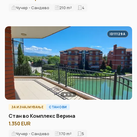
Чучер - Сандево
210
m²
4
ID11129A
ЗА ИЗНАЈМУВАЊЕ
СТАНОВИ
Стан во Комплекс Верина
1.350 EUR
Чучер - Сандево
170
m²
5