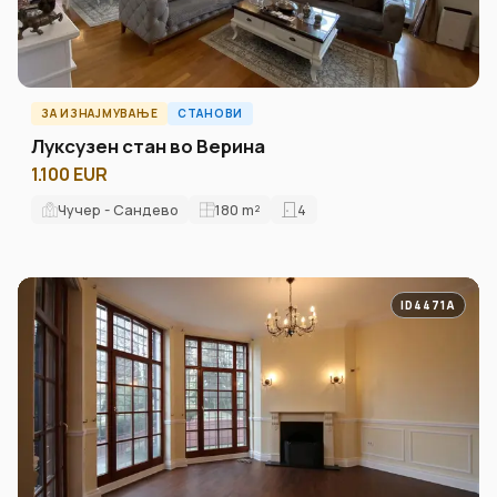
ЗА ИЗНАЈМУВАЊЕ
СТАНОВИ
Луксузен стан во Верина
1.100 EUR
Чучер - Сандево
180
m²
4
ID4471A