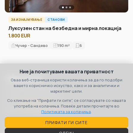
ЗА ИЗНАЈМУВАЊЕ
СТАНОВИ
Луксузен стан на безбедна и мирна локација
1.800 EUR
Чучер - Сандево
190
m²
6
Ние ја почитуваме вашата приватност
Македонија
Оваа веб-страница користи колачиња за да го подобри
вашето корисничко искуство, како и за аналитички и
бул. 8ми Септември бр.3
маркетинг цели.
Скопје, 1000, Македонија
Со кликање на "Прифати ги сите", се согласувате со нашата
Тел:
+389 70 36 00 07
употреба на колачиња. Повеќе детали прочитајте во
Email:
contact@propertyone.mk
Политиката за колачиња
.
ПРИФАТИ ГИ СИТЕ
Србија