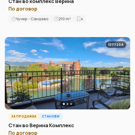
Стан во комплекс Верина
По договор
Чучер - Сандево
210
m²
4
ID11120A
ЗА ПРОДАЖБА
СТАНОВИ
Стан во Верина Комплекс
По договор