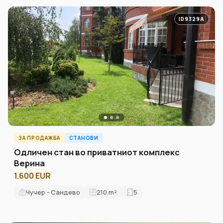
ID9329A
ЗА ПРОДАЖБА
СТАНОВИ
Одличен стан во приватниот комплекс
Верина
1.600 EUR
Чучер - Сандево
210
m²
5