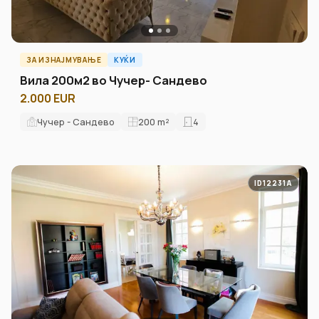
ЗА ИЗНАЈМУВАЊЕ
КУЌИ
Вила 200м2 во Чучер- Сандево
2.000 EUR
Чучер - Сандево
200
m²
4
ID12231A