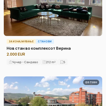
ЗА ИЗНАЈМУВАЊЕ
СТАНОВИ
Нов стан во комплексот Верина
2.000 EUR
Чучер - Сандево
212
m²
5
ID5758H