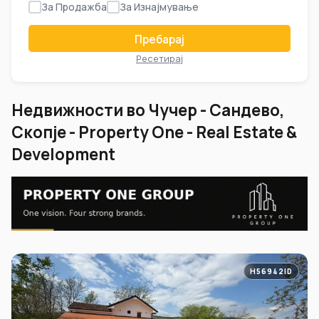
За Продажба
За Изнајмување
Пребарај
Ресетирај
Недвижности во Чучер - Сандево,
Скопје - Property One - Real Estate &
Development
H56942ID