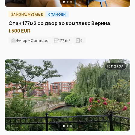
ЗА ИЗНАЈМУВАЊЕ
СТАНОВИ
Стан 177м2 со двор во комплекс Верина
1.500 EUR
Чучер - Сандево
177
m²
4
ID11270A