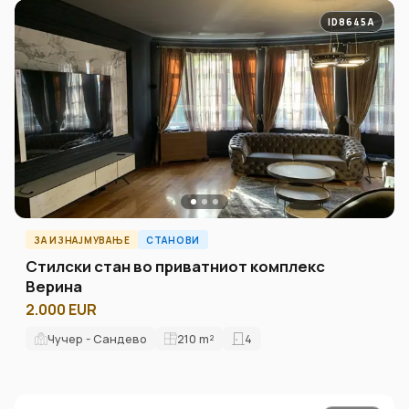
ID8645A
ЗА ИЗНАЈМУВАЊЕ
СТАНОВИ
Стилски стан во приватниот комплекс
Верина
2.000 EUR
Чучер - Сандево
210
m²
4