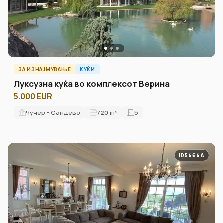
ЗА ИЗНАЈМУВАЊЕ
КУЌИ
Луксузна куќа во комплексот Верина
5.000 EUR
Чучер - Сандево
720
m²
5
ID5464A