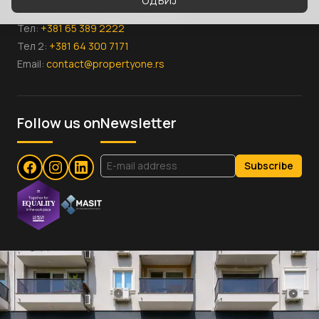
ОДБИЈ
ул. Руменачка, бр.124а, Нови Сад
Тел:
+381 65 389 2222
Тел 2:
+381 64 300 7171
Email:
contact@propertyone.rs
Follow us on
Newsletter
Subscribe