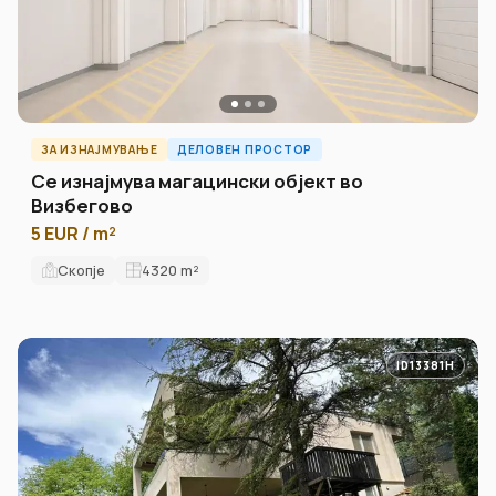
ЗА ИЗНАЈМУВАЊЕ
ДЕЛОВЕН ПРОСТОР
Се изнајмува магацински објект во
Визбегово
5 EUR / m²
Скопје
4320
m²
ID13381H