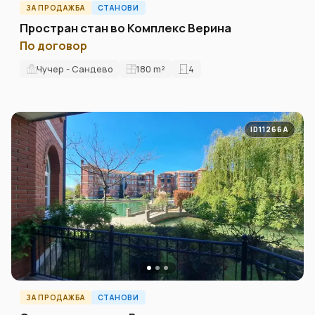
ЗА ПРОДАЖБА
СТАНОВИ
Простран стан во Комплекс Верина
По договор
Чучер - Сандево
180
m²
4
ID11266A
ЗА ПРОДАЖБА
СТАНОВИ