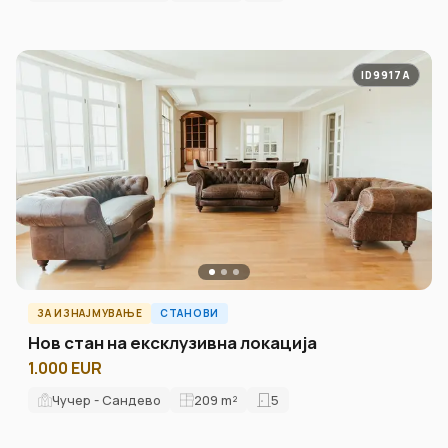
ID9917A
ЗА ИЗНАЈМУВАЊЕ
СТАНОВИ
Нов стан на ексклузивна локација
1.000 EUR
Чучер - Сандево
209
m²
5