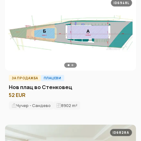
ID6948L
ЗА ПРОДАЖБА
ПЛАЦЕВИ
Нов плац во Стенковец
52 EUR
Чучер - Сандево
8902
m²
ID6828A