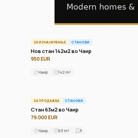
ЗА ИЗНАЈМУВАЊЕ
СТАНОВИ
ID15106A
Нов стан 142м2 во Чаир
950 EUR
Чаир
142
m²
ЗА ПРОДАЖБА
СТАНОВИ
ID13150A
Стан 63м2 во Чаир
79.000 EUR
Чаир
63
m²
3