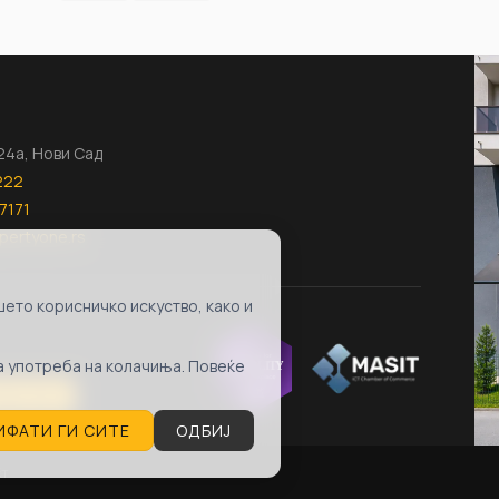
124а, Нови Сад
222
7171
pertyone.rs
ето корисничко искуство, како и
та употреба на колачиња. Повеќе
ubscribe
ИФАТИ ГИ СИТЕ
ОДБИЈ
ст