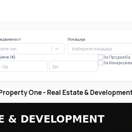
недвижност
Локација
ете тип...
Изберете локација...
Цена (€)
За Продажба
За Изнајмува
roperty One - Real Estate & Developmen