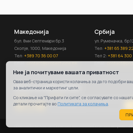
Македонија
Србија
бул. 8ми Септември бр.3
ул. Руменачка, бр.
Скопје, 1000, Македонија
Тел:
+381 65 389 2
Тел:
+389 70 36 00 07
Тел 2:
+381 64 300 
Email:
contact@propertyone.mk
Email:
contact@pro
Ние ја почитуваме вашата приватност
Оваа веб-страница користи колачиња за да го подобри ваш
Follow us on
Newsletter
за аналитички и маркетинг цели.
Со кликање на "Прифати ги сите", се согласувате со наша
детали прочитајте во
Политиката за колачиња
.
S
ПР
Почетна
За Нас
Контакт
Политика за колачиња
Политика за приватно