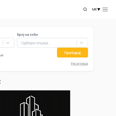
MK
▼
Број на соби
Одбери опција...
Пребарај
ње
Ресетирај
t