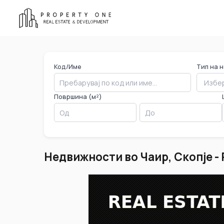
Код/Име
Тип на 
Избер
Површина (м²)
Недвижности во Чаир, Скопје - P