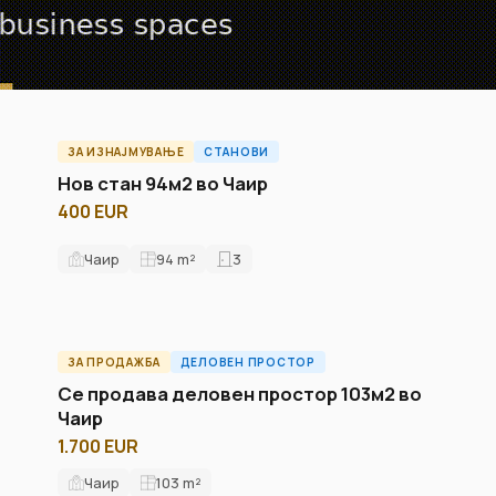
ЗА ИЗНАЈМУВАЊЕ
СТАНОВИ
ID15103A
Нов стан 94м2 во Чаир
400 EUR
Чаир
94
m²
3
ЗА ПРОДАЖБА
ДЕЛОВЕН ПРОСТОР
ID10423O
Се продава деловен простор 103м2 во
Чаир
1.700 EUR
Чаир
103
m²