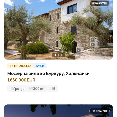
H58957ID
ЗА ПРОДАЖБА
КУЌИ
Модерна вила во Вурвуру, Халкидики
1.650.000 EUR
Грција
300
m²
5
H58947ID