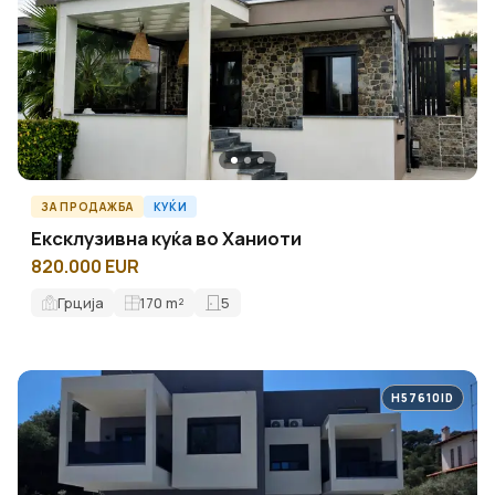
ЗА ПРОДАЖБА
КУЌИ
Ексклузивна куќа во Ханиоти
820.000 EUR
Грција
170
m²
5
H57610ID