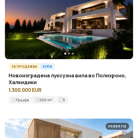
ЗА ПРОДАЖБА
КУЌИ
Новоизградена луксузна вила во Полихроно,
Халкидики
1.300.000 EUR
Грција
200
m²
5
H58897ID