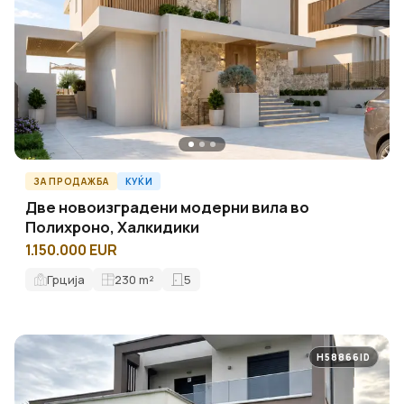
ЗА ПРОДАЖБА
КУЌИ
Две новоизградени модерни вила во
Полихроно, Халкидики
1.150.000 EUR
Грција
230
m²
5
H58866ID