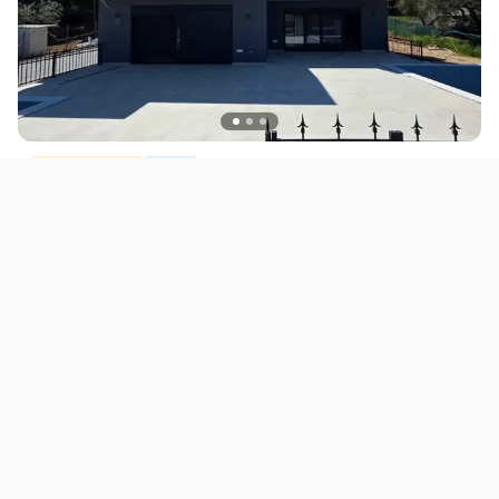
ЗА ПРОДАЖБА
КУЌИ
Модерни мезонети со базен
470.000 EUR
Грција
80
m²
H59253ID