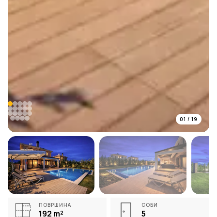
01
/
19
ПОВРШИНА
СОБИ
192
m²
5