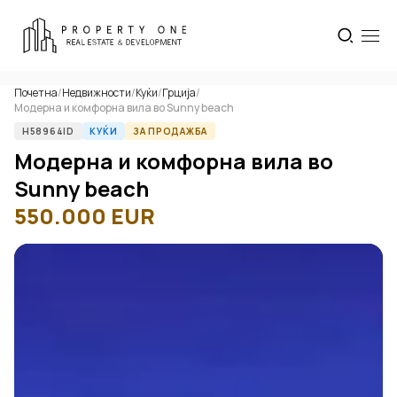
Почетна
/
Недвижности
/
Куќи
/
Грција
/
Модерна и комфорна вила во Sunny beach
H58964ID
КУЌИ
ЗА ПРОДАЖБА
Модерна и комфорна вила во
Sunny beach
550.000
EUR