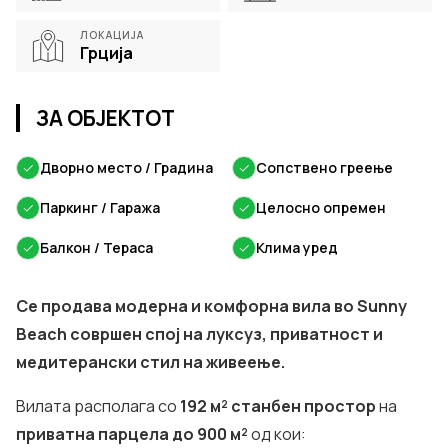
ЛОКАЦИЈА
Грција
ЗА ОБЈЕКТОТ
✓
Дворно место / Градина
✓
Сопствено греење
✓
Паркинг / Гаража
✓
Целосно опремен
✓
Балкон / Тераса
✓
Клима уред
Се продава модерна и комфорна вила во Sunny
Beach совршен спој на луксуз, приватност и
медитерански стил на живеење.
Вилата располага со
192 м² станбен простор
на
приватна парцела до 900 м²
од кои: