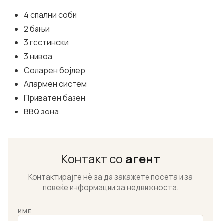
4 спални соби
2 бањи
3 гостински
3 нивоа
Соларен бојлер
Алармен систем
Приватен базен
BBQ зона
Контакт со
агент
Контактирајте нѐ за да закажете посета и за
повеќе информации за недвижноста.
ИМЕ