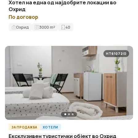
Хотел на една од најдобрите локации во
Охрид
По договор
Охрид
3000
m²
40
HT61072ID
ЗА ПРОДАЖБА
ХОТЕЛИ
Ексклузивен туристички објект во Охрид