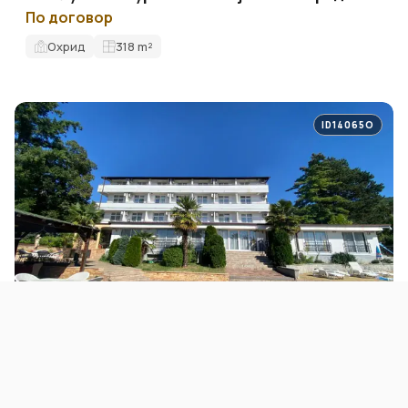
По договор
Охрид
318
m²
ID14065O
ЗА ПРОДАЖБА
ХОТЕЛИ
Хотел со поглед кон езеро во Охрид
По договор