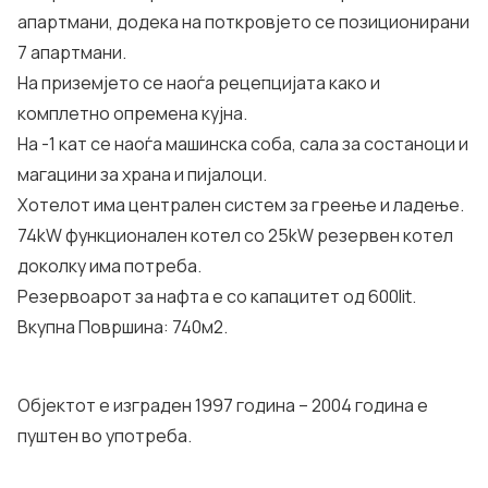
апартмани, додека на поткровјето се позиционирани
7 апартмани.
На приземјето се наоѓа рецепцијата како и
комплетно опремена кујна.
На -1 кат се наоѓа машинска соба, сала за состаноци и
магацини за храна и пијалоци.
Хотелот има централен систем за греење и ладење.
74kW функционален котел со 25kW резервен котел
доколку има потреба.
Резервоарот за нафта е со капацитет од 600lit.
Вкупна Површина: 740м2.
Објектот е изграден 1997 година – 2004 година е
пуштен во употреба.