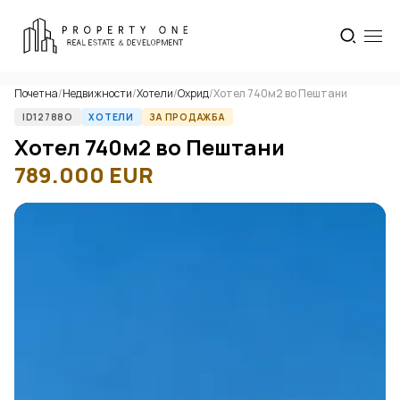
Почетна
/
Недвижности
/
Хотели
/
Охрид
/
Хотел 740м2 во Пештани
ID12788O
ХОТЕЛИ
ЗА ПРОДАЖБА
Хотел 740м2 во Пештани
789.000
EUR