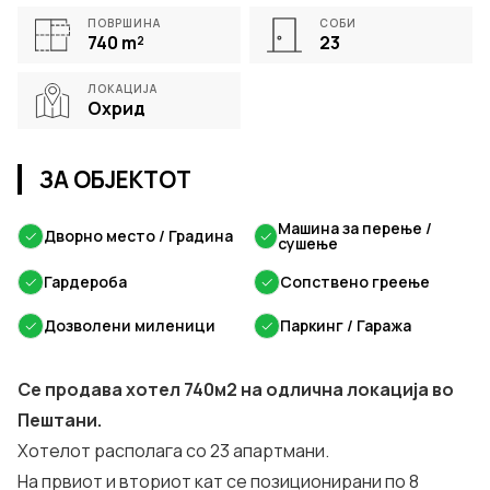
ПОВРШИНА
СОБИ
740
m²
23
ЛОКАЦИЈА
Охрид
ЗА ОБЈЕКТОТ
Машина за перење /
✓
Дворно место / Градина
✓
сушење
✓
Гардероба
✓
Сопствено греење
✓
Дозволени миленици
✓
Паркинг / Гаража
Се продава хотел 740м2 на одлична локација во
Пештани.
Хотелот располага со 23 апартмани.
На првиот и вториот кат се позиционирани по 8