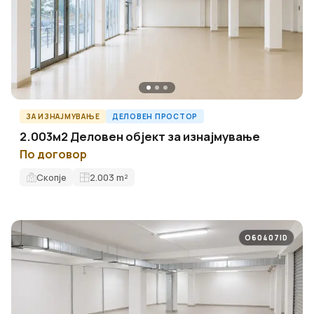
ЗА ИЗНАЈМУВАЊЕ
ДЕЛОВЕН ПРОСТОР
2.003м2 Деловен објект за изнајмување
По договор
Скопје
2.003
m²
O60407ID