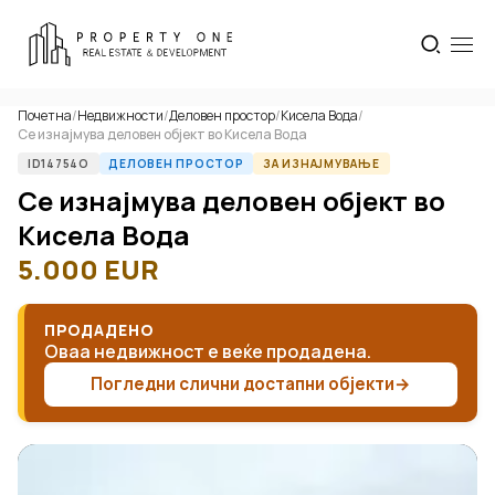
Почетна
/
Недвижности
/
Деловен простор
/
Кисела Вода
/
Се изнајмува деловен објект во Кисела Вода
ID14754O
ДЕЛОВЕН ПРОСТОР
ЗА ИЗНАЈМУВАЊЕ
Се изнајмува деловен објект во
Кисела Вода
5.000
EUR
ПРОДАДЕНО
Оваа недвижност е веќе продадена.
Погледни слични достапни објекти
→