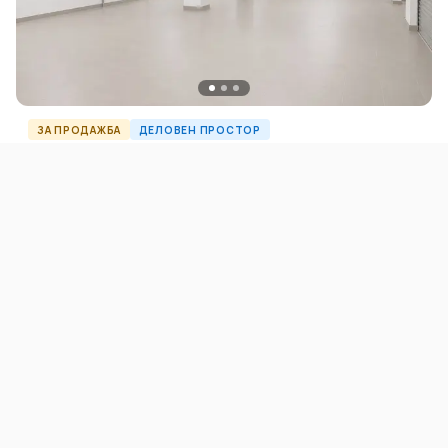
ЗА ПРОДАЖБА
ДЕЛОВЕН ПРОСТОР
Се продава деловен простор во Кисела Вода
215.000 EUR
Скопје
292
m²
O62350ID