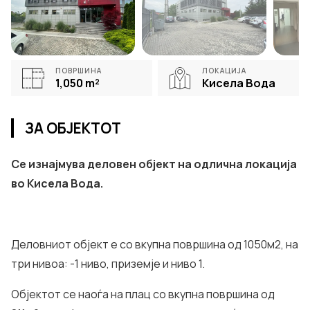
ПОВРШИНА
ЛОКАЦИЈА
1,050
m²
Кисела Вода
ЗА ОБЈЕКТОТ
Се изнајмува деловен објект на одлична локација
во Кисела Вода.
Деловниот објект е со вкупна површина од 1050м2, на
три нивоа: -1 ниво, приземје и ниво 1.
Објектот се наоѓа на плац со вкупна површина од