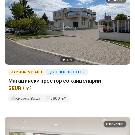
ID5639O
ЗА ИЗНАЈМУВАЊЕ
ДЕЛОВЕН ПРОСТОР
Магацински простор со канцеларии
5 EUR / m²
Кисела Вода
2800
m²
O60418ID