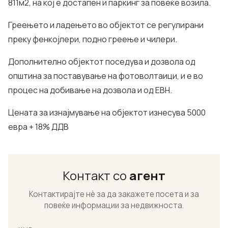
811м2, на кој е достапен и паркинг за повеќе возила.
Греењето и ладењето во објектот се регулирани
преку фенкојлери, подно греење и чилери.
Дополнително објектот поседува и дозвола од
општина за поставување на фотоволтаици, и е во
процес на добивање на дозвола и од ЕВН.
Цената за изнајмување на објектот изнесува 5000
евра + 18% ДДВ
Контакт со
агент
Контактирајте нѐ за да закажете посета и за
повеќе информации за недвижноста.