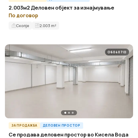
2.003м2 Деловен објект за изнајмување
По договор
Скопје
2.003
m²
O60407ID
ЗА ПРОДАЖБА
ДЕЛОВЕН ПРОСТОР
Се продава деловен простор во Кисела Вода