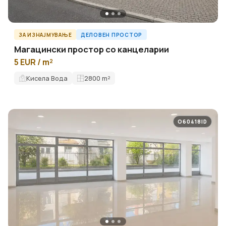
ЗА ИЗНАЈМУВАЊЕ
ДЕЛОВЕН ПРОСТОР
Магацински простор со канцеларии
5 EUR / m²
Кисела Вода
2800
m²
O60418ID