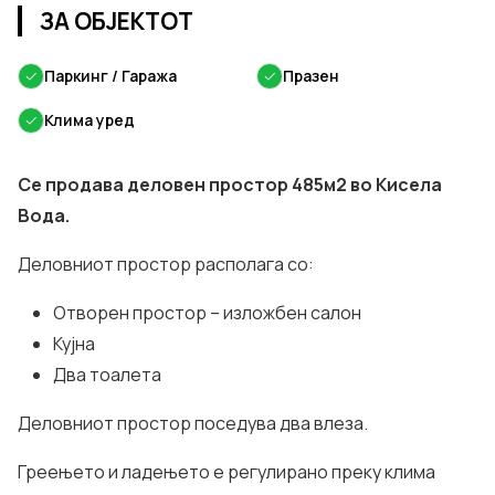
ЗА ОБЈЕКТОТ
✓
Паркинг / Гаража
✓
Празен
✓
Клима уред
Се продава деловен простор 485м2 во Кисела
Вода.
Деловниот простор располага со:
Отворен простор – изложбен салон
Кујна
Два тоалета
Деловниот простор поседува два влеза.
Греењето и ладењето е регулирано преку клима