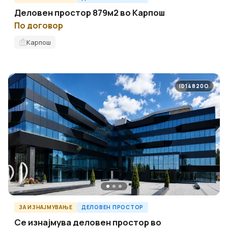
Деловен простор 879м2 во Карпош
По договор
Карпош
ID14820O
ЗА ИЗНАЈМУВАЊЕ
ДЕЛОВЕН ПРОСТОР
Се изнајмува деловен простор во