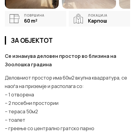
ПОВРШИНА
ЛОКАЦИЈА
60
m²
Карпош
ЗА ОБЈЕКТОТ
Се изнамува деловен простор во близина на
Зоолошка градина
Деловниот простор има 60м2 вкупна квадратура, се
наоѓа на приземје и располага со:
– 1 отворена
– 2 посебни простории
– тераса 50м2
– тоалет
– греење со централно гратско парно