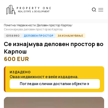
Почетна
/
Недвижности
/
Деловен простор
/
Карпош
/
Се изнајмува деловен простор во Карпош
ID15699O
ДЕЛОВЕН ПРОСТОР
ЗА ИЗНАЈМУВАЊЕ
Се изнајмува деловен простор во
Карпош
600
EUR
ИЗДАДЕНО
Оваа недвижност е веќе издадена.
Погледни слични достапни објекти
→