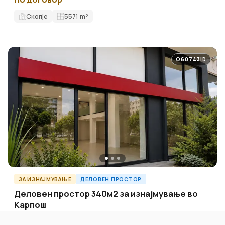
Скопје
5571
m²
O60743ID
ЗА ИЗНАЈМУВАЊЕ
ДЕЛОВЕН ПРОСТОР
Деловен простор 340м2 за изнајмување во
Карпош
4.500 EUR