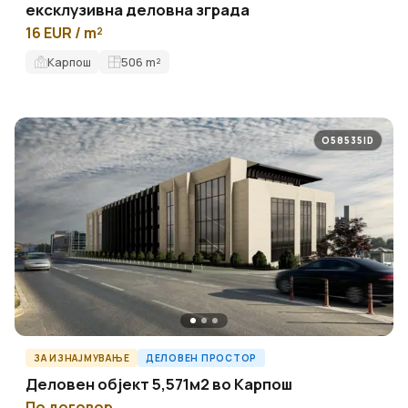
ексклузивна деловна зграда
16 EUR / m²
Карпош
506
m²
O58535ID
ЗА ИЗНАЈМУВАЊЕ
ДЕЛОВЕН ПРОСТОР
Деловен објект 5,571м2 во Карпош
По договор