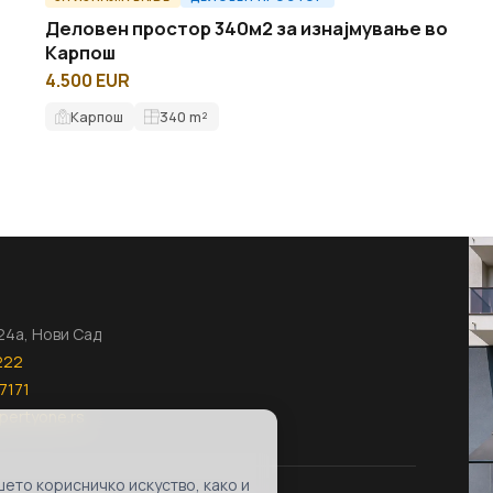
Деловен простор 340м2 за изнајмување во
Карпош
4.500 EUR
Карпош
340
m²
124а, Нови Сад
222
7171
pertyone.rs
ето корисничко искуство, како и