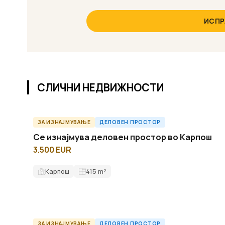
ИСПР
СЛИЧНИ НЕДВИЖНОСТИ
ЗА ИЗНАЈМУВАЊЕ
ДЕЛОВЕН ПРОСТОР
O56821ID
Се изнајмува деловен простор во Карпош
3.500 EUR
Карпош
415
m²
ЗА ИЗНАЈМУВАЊЕ
ДЕЛОВЕН ПРОСТОР
O58535ID