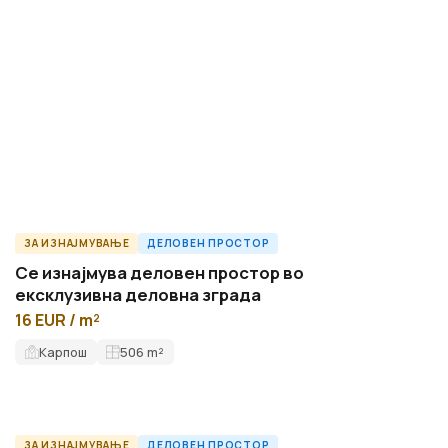
ЗА ИЗНАЈМУВАЊЕ
ДЕЛОВЕН ПРОСТОР
ID14820O
Се изнајмува деловен простор во
ексклузивна деловна зграда
16 EUR / m²
Карпош
506
m²
ЗА ИЗНАЈМУВАЊЕ
ДЕЛОВЕН ПРОСТОР
ID7704O