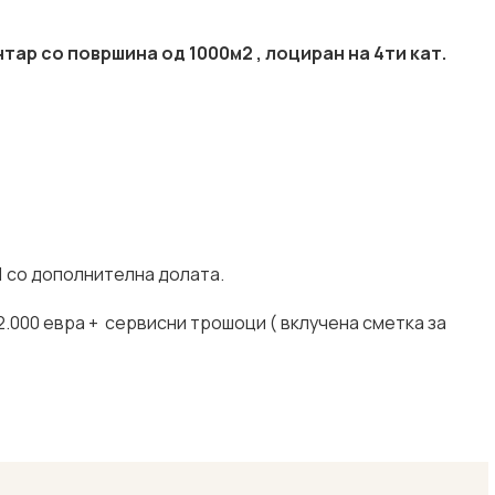
тар со површинa од 1000м2 , лоциран на 4ти кат.
1 со дополнителна долата.
2.000 евра + сервисни трошоци ( вклучена сметка за