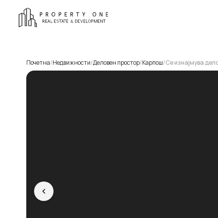
Почетна
/
Недвижности
/
Деловен простор
/
Карпош
/
Се изнајмува дел