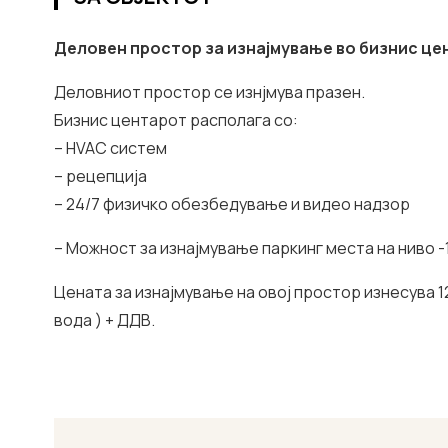
Деловeн простор за изнајмување во бизнис цен
Деловниот простор се изнјмува празен.
Бизнис центарот располага со:
– HVAC систем
– рецепција
– 24/7 физичко обезбедување и видео надзор
– Можност за изнајмување паркинг места на ниво -
Цената за изнајмување на овој простор изнесува 1
вода ) + ДДВ.