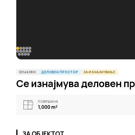
ID14638O
ДЕЛОВЕН ПРОСТОР
ЗА ИЗНАЈМУВАЊЕ
Се изнајмува деловен пр
ПОВРШИНА
1,000
m²
ЗА ОБЈЕКТОТ