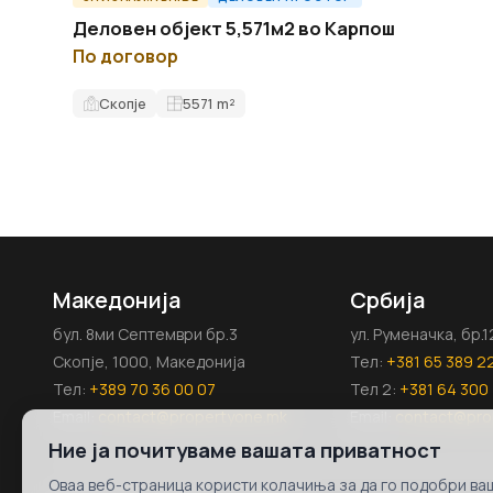
Деловен објект 5,571м2 во Карпош
По договор
Скопје
5571
m²
Македонија
Србија
бул. 8ми Септември бр.3
ул. Руменачка, бр.
Скопје, 1000, Македонија
Тел:
+381 65 389 2
Тел:
+389 70 36 00 07
Тел 2:
+381 64 300 
Email:
contact@propertyone.mk
Email:
contact@pro
Ние ја почитуваме вашата приватност
Оваа веб-страница користи колачиња за да го подобри ваш