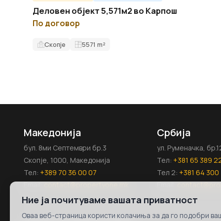
Деловен објект 5,571м2 во Карпош
По договор
Скопје
5571
m²
Македонија
Србија
бул. 8ми Септември бр.3
ул. Руменачка, бр.
Скопје, 1000, Македонија
Тел:
+381 65 389 2
Тел:
+389 70 36 00 07
Тел 2:
+381 64 300 
Email:
contact@propertyone.mk
Email:
contact@pro
Ние ја почитуваме вашата приватност
Оваа веб-страница користи колачиња за да го подобри ваш