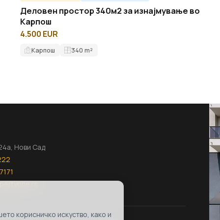
Деловен простор 340м2 за изнајмување во
Карпош
4.500 EUR
Карпош
340
m²
124а, Нови Сад
222
7171
pertyone.rs
ето корисничко искуство, како и