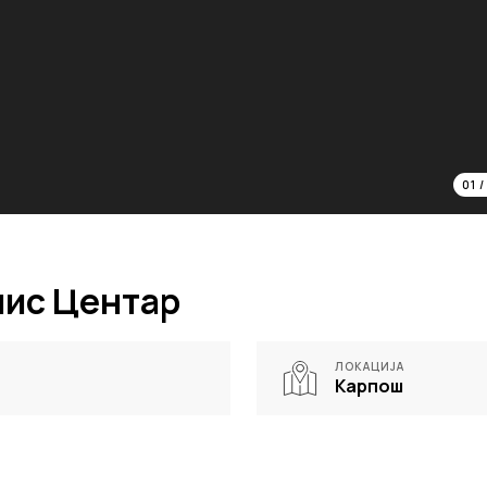
01
нис Центар
ЛОКАЦИЈА
Карпош