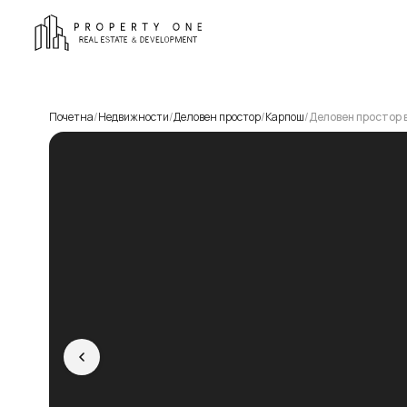
Почетна
/
Недвижности
/
Деловен простор
/
Карпош
/
Деловен простор 