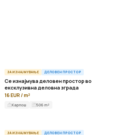
ЗА ИЗНАЈМУВАЊЕ
ДЕЛОВЕН ПРОСТОР
ID14820O
Се изнајмува деловен простор во
ексклузивна деловна зграда
16 EUR / m²
Карпош
506
m²
ЗА ИЗНАЈМУВАЊЕ
ДЕЛОВЕН ПРОСТОР
ID7704O