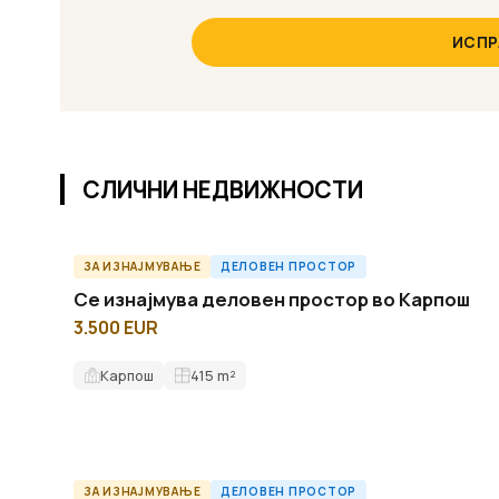
ИСПР
СЛИЧНИ НЕДВИЖНОСТИ
ЗА ИЗНАЈМУВАЊЕ
ДЕЛОВЕН ПРОСТОР
O56821ID
Се изнајмува деловен простор во Карпош
3.500 EUR
Карпош
415
m²
ЗА ИЗНАЈМУВАЊЕ
ДЕЛОВЕН ПРОСТОР
O58535ID