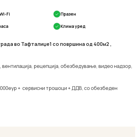
Wi-Fi
✓
Празен
раса
✓
Клима уред
рада во Тафталиџе1 со површинa од 400м2 ,
 вентилација, рецепција, обезбедување, видео надзор,
4000еур + сервисни трошоци + ДДВ, со обезбеден