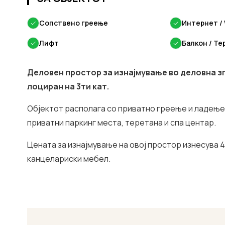
✓
Сопствено греење
✓
Интернет / 
✓
Лифт
✓
Балкон / Те
Деловeн простор за изнајмување во деловна зг
лоциран на 3ти кат.
Објектот располага со приватно греење и ладење,
приватни паркинг места, теретана и спа центар.
Цената за изнајмување на овој простор изнесува 
канцелариски мебел.