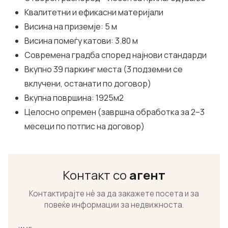
Квалитетни и ефикасни материјали
Висина на приземје: 5 м
Висина помеѓу катови: 3.80 м
Современа градба според најнови стандарди
Вкупно 39 паркинг места (3 подземни се
вклучени, останати по договор)
Вкупна површина: 1925м2
Целосно опремен (завршна обработка за 2–3
месеци по потпис на договор)
Контакт со
агент
Контактирајте нѐ за да закажете посета и за
повеќе информации за недвижноста.