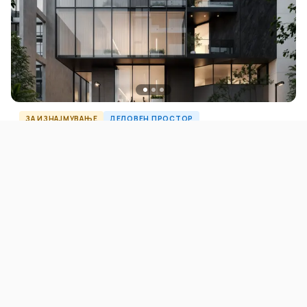
ЗА ИЗНАЈМУВАЊЕ
ДЕЛОВЕН ПРОСТОР
Нова деловна зграда во центарот на градот
3.000 EUR / m²
Центар
1678
m²
O57377ID