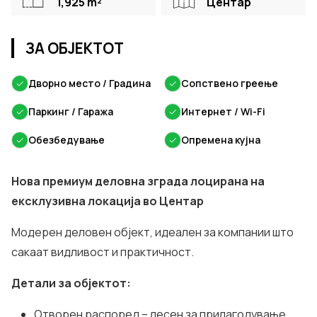
1,925
m²
Центар
ЗА ОБЈЕКТОТ
✓
Дворно место / Градина
✓
Сопствено греење
✓
Паркинг / Гаража
✓
Интернет / Wi-Fi
✓
Обезбедување
✓
Опремена кујна
Нова премиум деловна зграда лоцирана на
ексклузивна локација во Центар
Модерен деловен објект, идеален за компании што
сакаат видливост и практичност.
Детали за објектот:
Отворен распоред – лесен за прилагодување