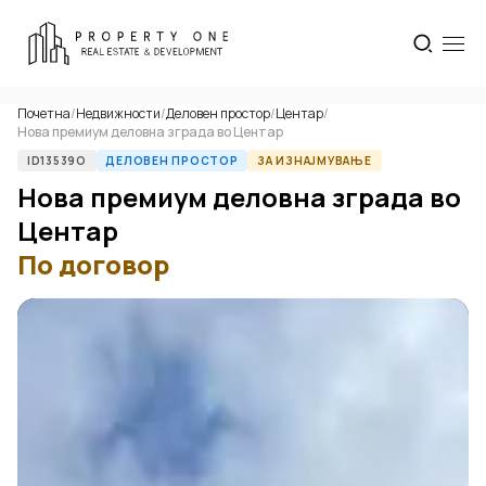
Почетна
/
Недвижности
/
Деловен простор
/
Центар
/
Нова премиум деловна зграда во Центар
ID13539O
ДЕЛОВЕН ПРОСТОР
ЗА ИЗНАЈМУВАЊЕ
Нова премиум деловна зграда во
Центар
По договор