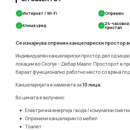
✓
Интернет / Wi-Fi
✓
Опремен
24-часовна
✓
Клима уред
✓
пристап
Се изнајмува опремен канцелариски простор в
Индивидуален канцелариски простор дел од мод
локации во Скопје – Дебар Маало. Просторот е п
бараат функционално работно место со врвна по
Канцеларијата е наменета за
10 лица.
Во цената е вклучено:
Електрична енергија / вода / комунални сметк
Опремени канцеларии со мебел
Тоалет