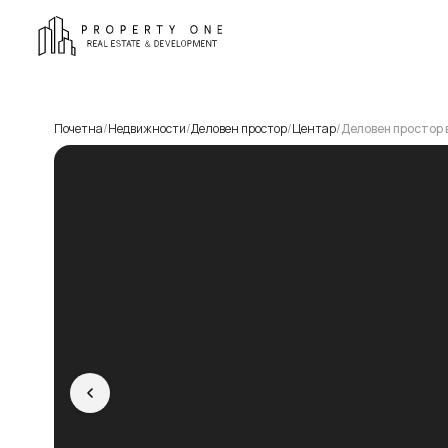
Почетна
/
Недвижности
/
Деловен простор
/
Центар
/
Деловен простор 