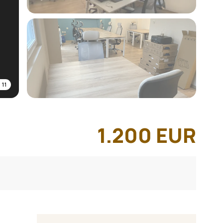
/
11
1.200
EUR