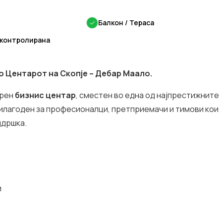
✓
Балкон / Тераса
 контролирана
о Центарот на Скопје – Дебар Маало.
ерен
бизнис центар
, сместен во една од најпрестижните
рилагоден за професионалци, претприемачи и тимови кои
ддршка.
и