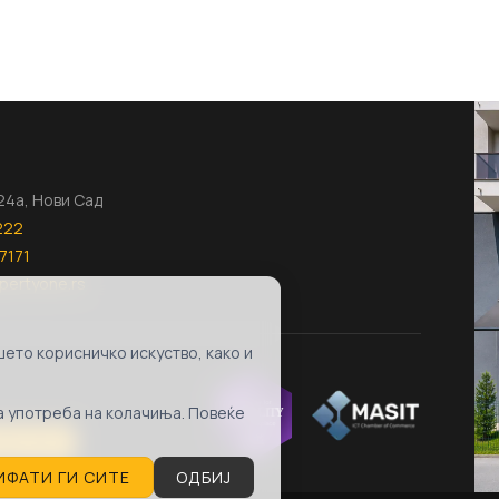
124а, Нови Сад
222
7171
pertyone.rs
ето корисничко искуство, како и
та употреба на колачиња. Повеќе
ubscribe
ИФАТИ ГИ СИТЕ
ОДБИЈ