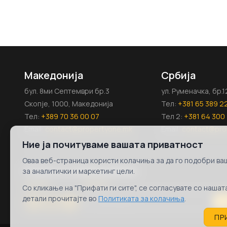
Македонија
Србија
бул. 8ми Септември бр.3
ул. Руменачка, бр.
Скопје, 1000, Македонија
Тел:
+381 65 389 2
Тел:
+389 70 36 00 07
Тел 2:
+381 64 300 
Email:
contact@propertyone.mk
Email:
contact@pro
Ние ја почитуваме вашата приватност
Оваа веб-страница користи колачиња за да го подобри ваш
Follow us on
Newsletter
за аналитички и маркетинг цели.
Со кликање на "Прифати ги сите", се согласувате со наша
детали прочитајте во
Политиката за колачиња
.
S
ПР