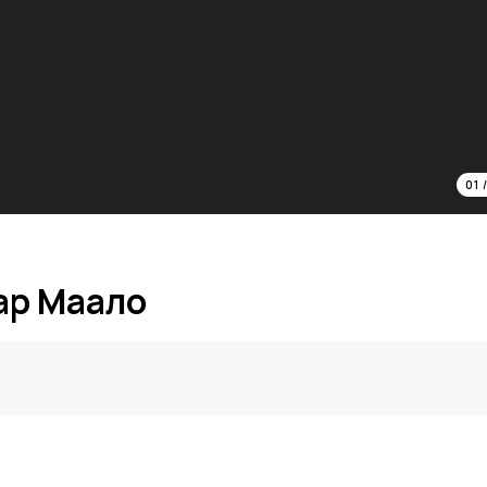
01
ар Маало