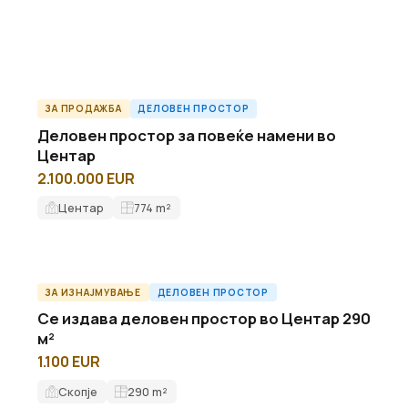
ЗА ПРОДАЖБА
ДЕЛОВЕН ПРОСТОР
ID6434O
Деловен простор за повеќе намени во
Центар
2.100.000 EUR
Центар
774
m²
ЗА ИЗНАЈМУВАЊЕ
ДЕЛОВЕН ПРОСТОР
O59852ID
Се издава деловен простор во Центар 290
м²
1.100 EUR
Скопје
290
m²