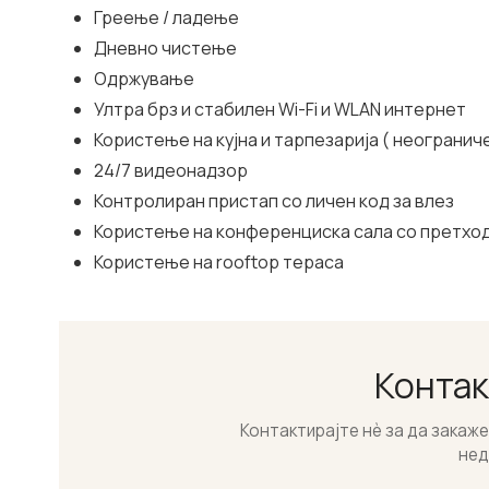
Греење / ладење
Дневно чистење
Одржување
Ултра брз и стабилен Wi-Fi и WLAN интернет
Користење на кујнa и тарпезарија ( неограниче
24/7 видеонадзор
Контролиран пристап со личен код за влез
Користење на конференциска сала со претход
Користење на rooftop тераса
Контак
Контактирајте нѐ за да закаж
нед