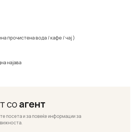
на прочистена вода / кафе / чај )
на најава
т со
агент
ете посета и за повеќе информации за
вижноста.